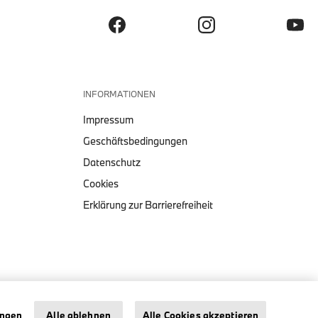
INFORMATIONEN
Impressum
Geschäftsbedingungen
Datenschutz
Cookies
Erklärung zur Barrierefreiheit
PUMA BMW M MOTORSPORT
ESS LOGO-T-SHIRT
Impressum
Datenschutz
Cookies
ungen
Alle ablehnen
Alle Cookies akzeptieren