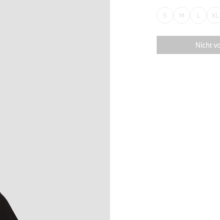
S
M
L
XL
Nicht vo