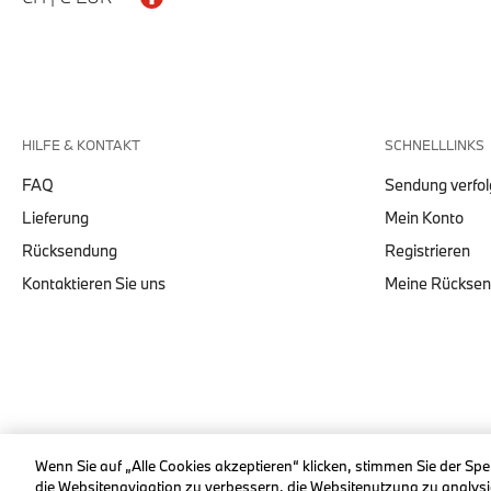
HILFE & KONTAKT
SCHNELLLINKS
FAQ
Sendung verfo
Lieferung
Mein Konto
Rücksendung
Registrieren
Kontaktieren Sie uns
Meine Rückse
© stichd sportmerchandising B.V. Reg. No. 63490757
Wenn Sie auf „Alle Cookies akzeptieren“ klicken, stimmen Sie der Sp
die Websitenavigation zu verbessern, die Websitenutzung zu anal