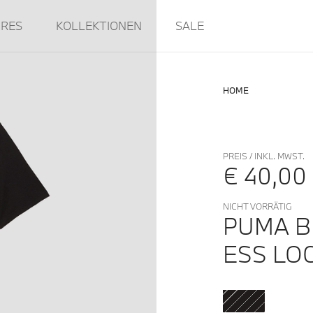
IRES
KOLLEKTIONEN
SALE
HOME
PREIS / INKL. MWST.
€ 40,00
NICHT VORRÄTIG
PUMA 
ESS LO