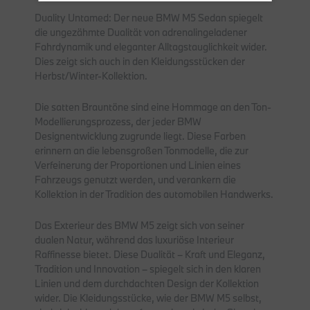
Duality Untamed: Der neue BMW M5 Sedan spiegelt
die ungezähmte Dualität von adrenalingeladener
Fahrdynamik und eleganter Alltagstauglichkeit wider.
Dies zeigt sich auch in den Kleidungsstücken der
Herbst/Winter-Kollektion.
Die satten Brauntöne sind eine Hommage an den Ton-
Modellierungsprozess, der jeder BMW
Designentwicklung zugrunde liegt. Diese Farben
erinnern an die lebensgroßen Tonmodelle, die zur
Verfeinerung der Proportionen und Linien eines
Fahrzeugs genutzt werden, und verankern die
Kollektion in der Tradition des automobilen Handwerks.
Das Exterieur des BMW M5 zeigt sich von seiner
dualen Natur, während das luxuriöse Interieur
Raffinesse bietet. Diese Dualität – Kraft und Eleganz,
Tradition und Innovation – spiegelt sich in den klaren
Linien und dem durchdachten Design der Kollektion
wider. Die Kleidungsstücke, wie der BMW M5 selbst,