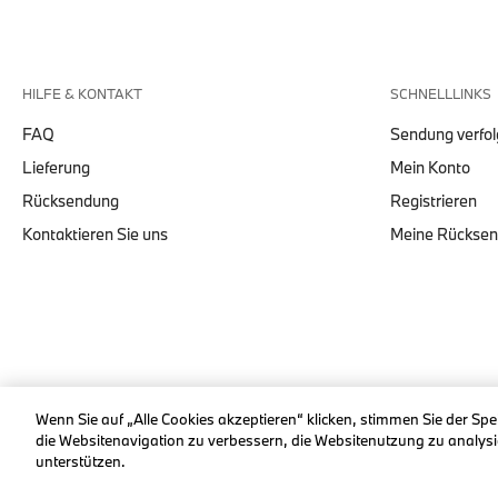
HILFE & KONTAKT
SCHNELLLINKS
FAQ
Sendung verfo
Lieferung
Mein Konto
Rücksendung
Registrieren
Kontaktieren Sie uns
Meine Rückse
© stichd sportmerchandising B.V. Reg. No. 63490757
Wenn Sie auf „Alle Cookies akzeptieren“ klicken, stimmen Sie der Sp
die Websitenavigation zu verbessern, die Websitenutzung zu anal
unterstützen.