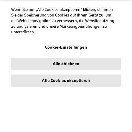
Wenn Sie auf „Alle Cookies akzeptieren“ klicken, stimmen
Sie der Speicherung von Cookies auf Ihrem Gerät zu, um
die Websitenavigation zu verbessern, die Websitenutzung
zu analysieren und unsere Marketingbemühungen zu
INFORMATIONEN
unterstützen.
Impressum
Geschäftsbedingungen
Cookie-Einstellungen
Datenschutz
Cookies
Alle ablehnen
Erklärung zur Barrierefreiheit
Alle Cookies akzeptieren
© stichd sportmerchandising B.V. Reg. No. 63490757
Impressum
Datenschutz
Cookies