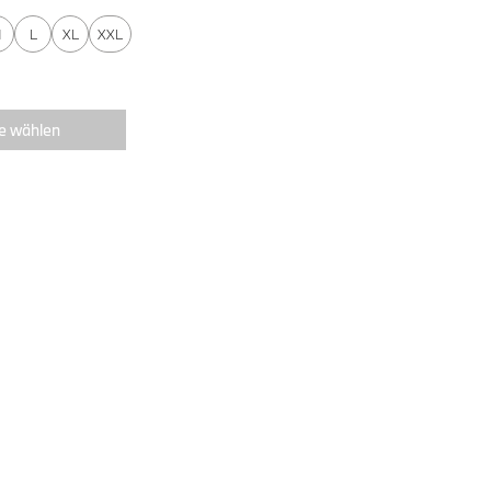
M
L
XL
XXL
e wählen