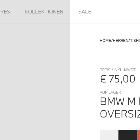
IRES
KOLLEKTIONEN
SALE
HOME
HERREN
T-SH
PREIS / INKL. MWST.
€ 75,00
AUF LAGER
BMW M 
OVERSI