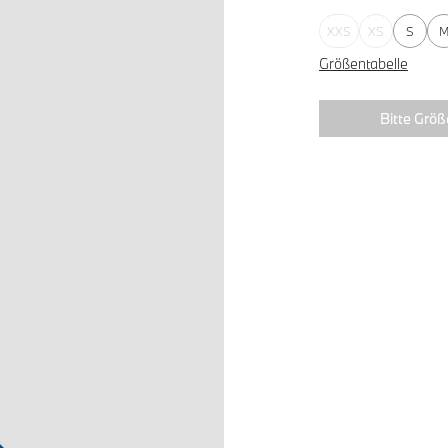
XXS
XS
S
Größentabelle
Bitte Größ