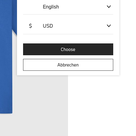
English
$
USD
Choose
Abbrechen