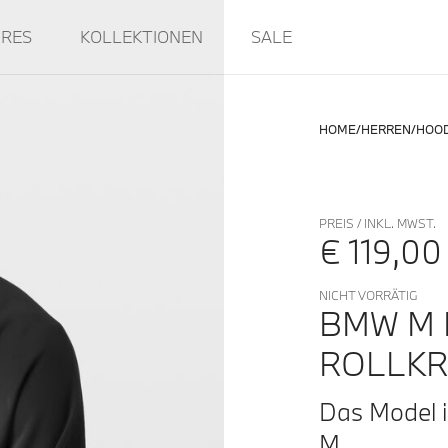
IRES
KOLLEKTIONEN
SALE
HOME
HERREN
HOOD
PREIS / INKL. MWST.
€ 119,00
NICHT VORRÄTIG
BMW M 
ROLLK
Das Model i
M.