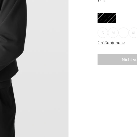
S
M
L
XL
Größentabelle
Nicht vo