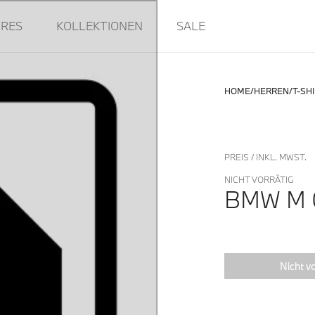
IRES
KOLLEKTIONEN
SALE
HOME
HERREN
T-SH
PREIS / INKL. MWST.
NICHT VORRÄTIG
BMW M 
Nicht vo