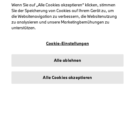
Wenn Sie auf „Alle Cookies akzeptieren“ klicken, stimmen
Sie der Speicherung von Cookies auf Ihrem Gerät zu, um
die Websitenavigation zu verbessern, die Websitenutzung
zu analysieren und unsere Marketingbemühungen zu
INFORMATIONEN
unterstützen.
Impressum
Cookie-Einstellungen
Geschäftsbedingungen
Datenschutz
Alle ablehnen
Cookies
Erklärung zur Barrierefreiheit
Alle Cookies akzeptieren
© stichd sportmerchandising B.V. Reg. No. 63490757
Impressum
Datenschutz
Cookies