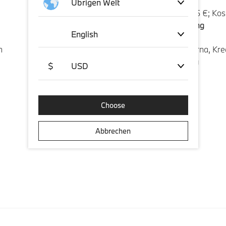
Übrigen Welt
Versandkosten: 5,95 €; Kos
FAQs zur Lieferung
English
h
Wir akzeptieren Klarna, Kre
FAQs zur Zahlung
$
USD
Choose
Abbrechen