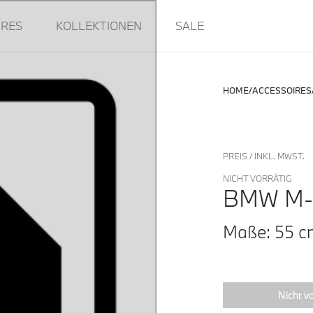
IRES
KOLLEKTIONEN
SALE
HOME
ACCESSOIRES
PREIS / INKL. MWST.
NICHT VORRÄTIG
BMW M
Maße: 55 c
Nicht vo