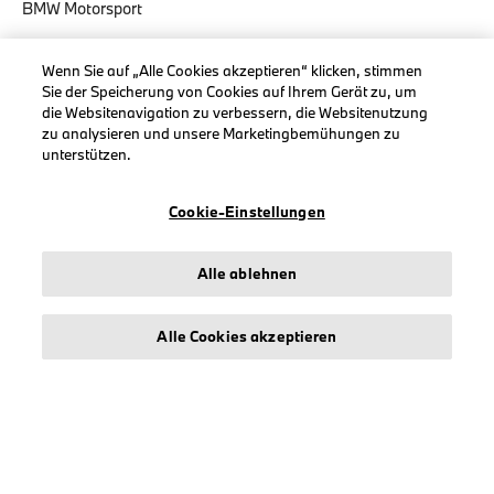
BMW Motorsport
Wenn Sie auf „Alle Cookies akzeptieren“ klicken, stimmen
Sie der Speicherung von Cookies auf Ihrem Gerät zu, um
die Websitenavigation zu verbessern, die Websitenutzung
INFORMATIONEN
zu analysieren und unsere Marketingbemühungen zu
unterstützen.
Impressum
Geschäftsbedingungen
Cookie-Einstellungen
Datenschutz
Cookies
Alle ablehnen
Erklärung zur Barrierefreiheit
Alle Cookies akzeptieren
© stichd sportmerchandising B.V. Reg. No. 63490757
Impressum
Datenschutz
Cookies