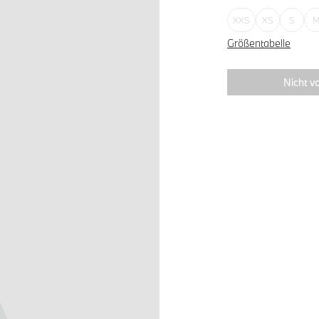
XXS
XS
S
Größentabelle
Nicht vo