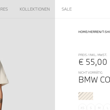
IRES
KOLLEKTIONEN
SALE
HOME
HERREN
T-SH
PREIS / INKL. MWST.
€ 55,00
NICHT VORRÄTIG
BMW CO
XS
S
M
L