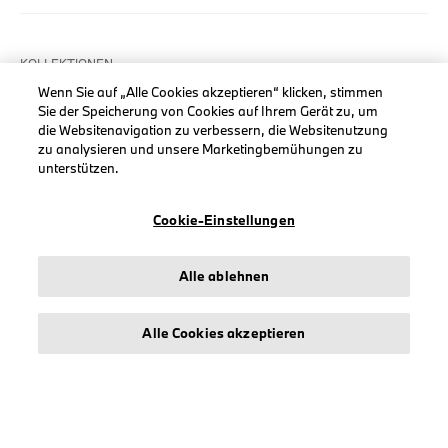
KOLLEKTIONEN
Wenn Sie auf „Alle Cookies akzeptieren“ klicken, stimmen
Herren
Sie der Speicherung von Cookies auf Ihrem Gerät zu, um
Damen
die Websitenavigation zu verbessern, die Websitenutzung
zu analysieren und unsere Marketingbemühungen zu
Accessoires
unterstützen.
BMW
BMW M
Cookie-Einstellungen
BMW Motorsport
Alle ablehnen
Alle Cookies akzeptieren
INFORMATIONEN
Impressum
Geschäftsbedingungen
Datenschutz