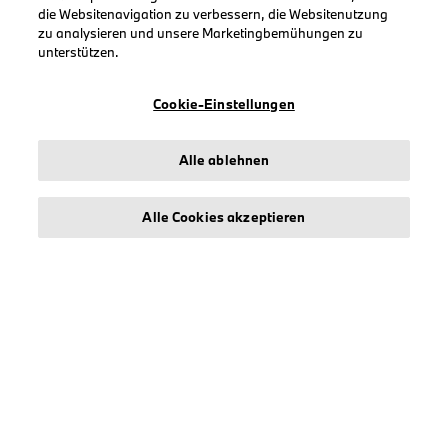
KOLLEKTIONEN
die Websitenavigation zu verbessern, die Websitenutzung
zu analysieren und unsere Marketingbemühungen zu
Herren
unterstützen.
Damen
Accessoires
Cookie-Einstellungen
BMW
BMW M
Alle ablehnen
BMW Motorsport
Alle Cookies akzeptieren
INFORMATIONEN
Impressum
Geschäftsbedingungen
Datenschutz
Cookies
Erklärung zur Barrierefreiheit