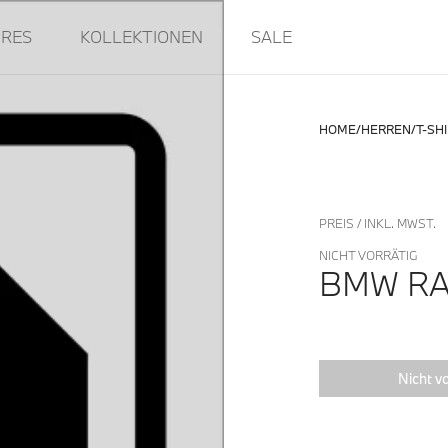
IRES
KOLLEKTIONEN
SALE
HOME
HERREN
T-SH
PREIS / INKL. MWST.
NICHT VORRÄTIG
BMW RA
Nicht vo