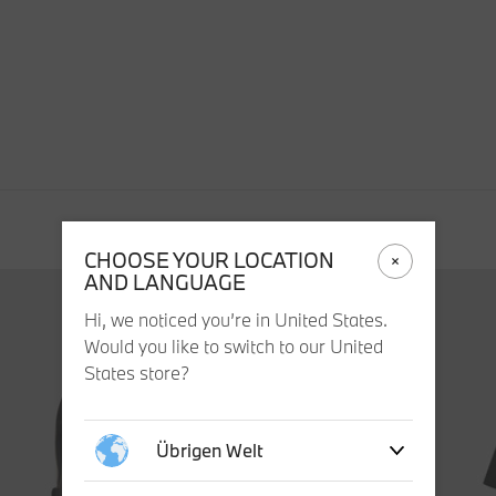
CHOOSE YOUR LOCATION
AND LANGUAGE
Hi, we noticed you’re in United States.
Would you like to switch to our United
States store?
Übrigen Welt