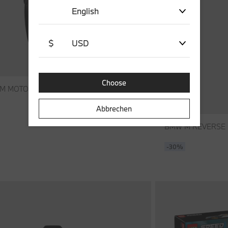
English
$
USD
Choose
€ 70,00
M MOTORSPORT CURVE RUCKSACK
Abbrechen
BMW M REVERSE 
-30%