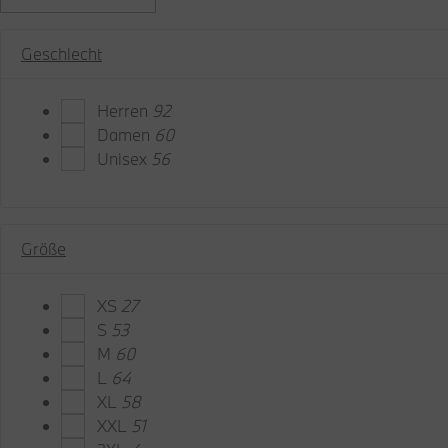
Geschlecht
Herren
92
Damen
60
Unisex
56
Größe
XS
27
S
53
M
60
L
64
XL
58
XXL
51