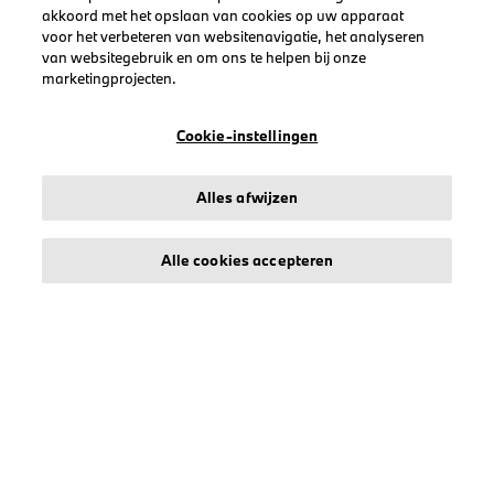
akkoord met het opslaan van cookies op uw apparaat
SNELKOPPELINGEN
voor het verbeteren van websitenavigatie, het analyseren
van websitegebruik en om ons te helpen bij onze
Volg je bestelling
marketingprojecten.
Mijn account
Creëer account
Cookie-instellingen
Alles afwijzen
COLLECTIES
Alle cookies accepteren
Heren
Dames
Petten
BMW
BMW M
BMW M Motorsport