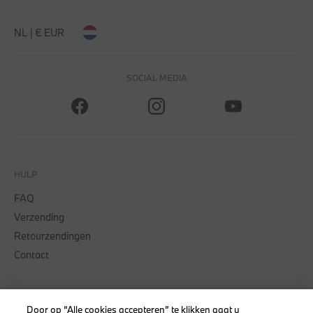
NL | € EUR
SOCIAL MEDIA
HULP
FAQ
Verzending
Retourzendingen
Contact
Door op “Alle cookies accepteren” te klikken gaat u