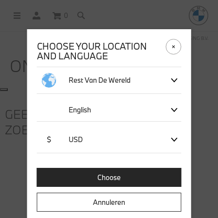
0
DEZE WEBSHOP WORDT BEHEERD DOOR STICHD SPORTMERCHANDISING B.V.
CHOOSE YOUR LOCATION
AND LANGUAGE
ONTDEK
Rest Van De Wereld
English
GEEN OVEREENKOMSTIGE
ZOEKRESULTATEN GEVONDEN
$
USD
Choose
Annuleren