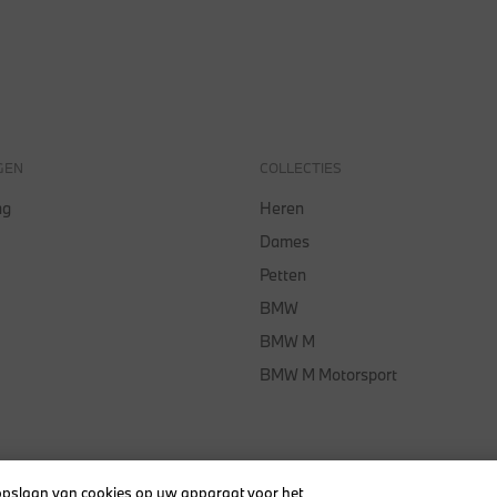
GEN
COLLECTIES
ng
Heren
Dames
Petten
BMW
BMW M
BMW M Motorsport
Algemene V
 opslaan van cookies op uw apparaat voor het