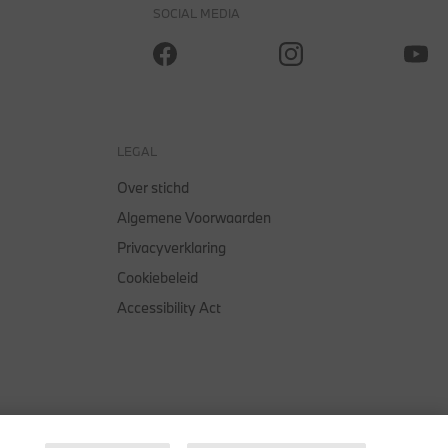
SOCIAL MEDIA
LEGAL
Over stichd
Algemene Voorwaarden
Privacyverklaring
Cookiebeleid
Accessibility Act
oorwaarden
Privacyverklaring
Cookiebeleid