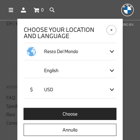
0
CH | € EUR
NEGOZIO ONLINE GESTITO DA STICHD SPORTMERCHANDISING B.V.
CHOOSE YOUR LOCATION
AND LANGUAGE
SEGUICI SU
Resto Del Mondo
English
ASSISTENZA
$
USD
FAQ
Spedizione
Choose
Resi
Contattaci
Annulla