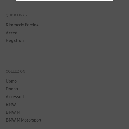
QUICK LINKS
Rintraccia l'ordine
Accedi
Registrati
COLLEZIONI
Uomo
Donna
Accessori
BMW
BMW M
BMW M Motorsport