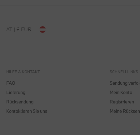
AT | € EUR
HILFE & KONTAKT
SCHNELLLINKS
FAQ
Sendung verfo
Lieferung
Mein Konto
Rücksendung
Registrieren
Kontaktieren Sie uns
Meine Rückse