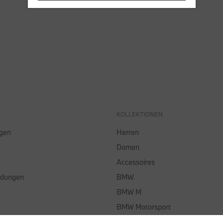
KOLLEKTIONEN
lgen
Herren
Damen
Accessoires
ndungen
BMW
BMW M
BMW Motorsport