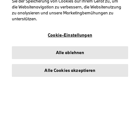
Sie der Speicherung von Cookies auf Ihrem Gerät zu, um
KOLLEKTIONEN
die Websitenavigation zu verbessern, die Websitenutzung
Herren
zu analysieren und unsere Marketingbemühungen zu
unterstützen.
Damen
Accessoires
Cookie-Einstellungen
BMW
BMW M
Alle ablehnen
BMW Motorsport
Alle Cookies akzeptieren
INFORMATIONEN
Impressum
Geschäftsbedingungen
Datenschutz
Cookies
Erklärung zur Barrierefreiheit