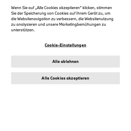
Wenn Sie auf „Alle Cookies akzeptieren“ klicken, stimmen
KOLLEKTIONEN
Sie der Speicherung von Cookies auf Ihrem Gerät zu, um
Herren
die Websitenavigation zu verbessern, die Websitenutzung
zu analysieren und unsere Marketingbemühungen zu
Damen
unterstützen.
Accessoires
BMW
Cookie-Einstellungen
BMW M
BMW Motorsport
Alle ablehnen
Alle Cookies akzeptieren
INFORMATIONEN
Impressum
Geschäftsbedingungen
Datenschutz
Cookies
Erklärung zur Barrierefreiheit