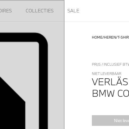
OIRES
COLLECTIES
SALE
HOME
HEREN
T-SHI
PRIJS / INCLUSIEF BT
NIET LEVERBAAR
VERLÄSS
BMW C
Niet lev