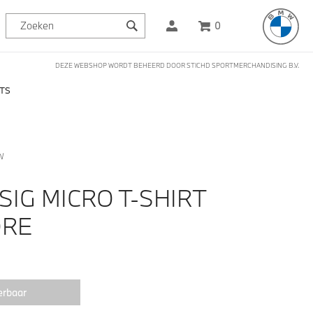
0
DEZE WEBSHOP WORDT BEHEERD DOOR STICHD SPORTMERCHANDISING B.V.
RTS
W
IG MICRO T-SHIRT
ORE
erbaar