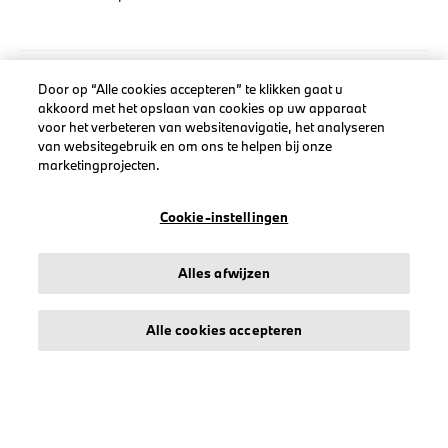
Door op “Alle cookies accepteren” te klikken gaat u
LEGAL
akkoord met het opslaan van cookies op uw apparaat
voor het verbeteren van websitenavigatie, het analyseren
Over stichd
van websitegebruik en om ons te helpen bij onze
Algemene Voorwaarden
marketingprojecten.
Privacyverklaring
Cookiebeleid
Cookie-instellingen
Accessibility Act
Alles afwijzen
Alle cookies accepteren
© stichd sportmerchandising B.V. Reg. No. 63490757
Algemene Voorwaarden
Privacyverklaring
Cookiebeleid