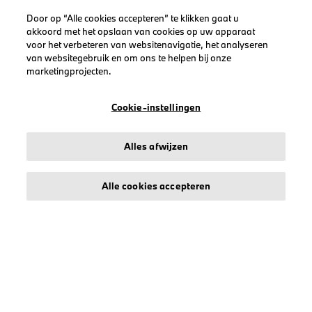
Door op “Alle cookies accepteren” te klikken gaat u
akkoord met het opslaan van cookies op uw apparaat
voor het verbeteren van websitenavigatie, het analyseren
LEGAL
van websitegebruik en om ons te helpen bij onze
Over stichd
marketingprojecten.
Algemene Voorwaarden
Cookie-instellingen
Privacyverklaring
Cookiebeleid
Accessibility Act
Alles afwijzen
Alle cookies accepteren
© stichd sportmerchandising B.V. Reg. No. 63490757
Algemene Voorwaarden
Privacyverklaring
Cookiebeleid