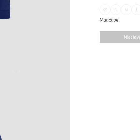
XS
S
M
L
Maattabel
Niet lev