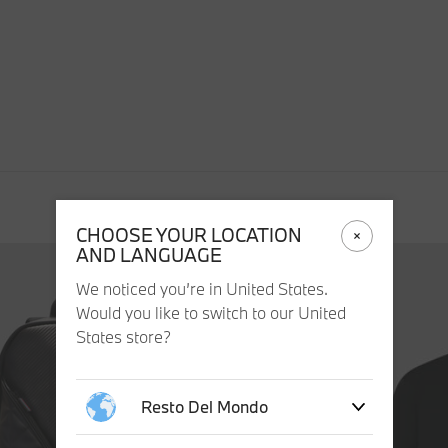
CHOOSE YOUR LOCATION
AND LANGUAGE
We noticed you’re in United States.
Would you like to switch to our United
States store?
Resto Del Mondo