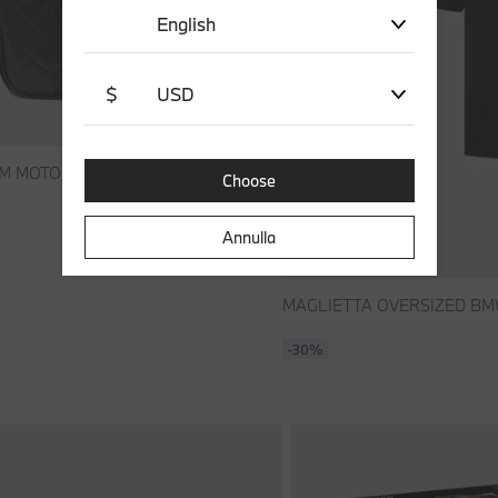
English
$
USD
€ 70,00
 M MOTORSPORT CURVE
Choose
Annulla
MAGLIETTA OVERSIZED BM
-30%