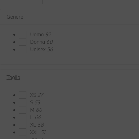
Genere
Uomo
92
Donna
60
Unisex
56
Taglia
XS
27
S
53
M
60
L
64
XL
58
XXL
51