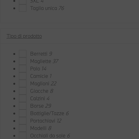
3XL
4
Taglia unica
76
Tipo di prodotto
Berretti
9
Magliette
37
Polo
14
Camicie
1
Maglioni
22
Giacche
8
Calzini
4
Borse
29
Bottiglie/Tazze
6
Portachiavi
12
Modelli
8
Occhiali da sole
6