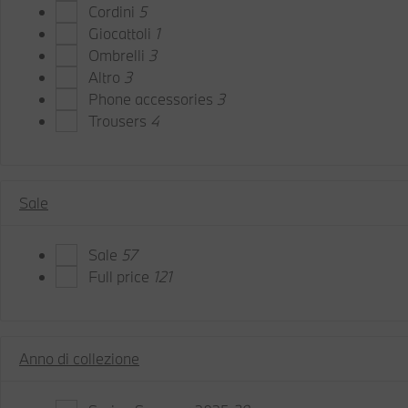
Cordini
5
Giocattoli
1
Ombrelli
3
Altro
3
Phone accessories
3
Trousers
4
Sale
Sale
57
Full price
121
Anno di collezione