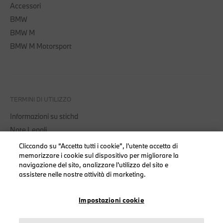
Accessori
BMW
BMW M
BMW M Motorsport
TERMINI DI UTILIZZO
Informazioni su stichd
Note Legali
Informativa Privacy
Cliccando su “Accetta tutti i cookie”, l'utente accetta di
memorizzare i cookie sul dispositivo per migliorare la
Cookies
navigazione del sito, analizzare l'utilizzo del sito e
Accessibility Act
assistere nelle nostre attività di marketing.
Impostazioni cookie
© stichd sportmerchandising B.V. Reg. No. 63490757