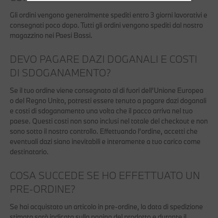
Gli ordini vengono generalmente spediti entro 3 giorni lavorativi e
consegnati poco dopo. Tutti gli ordini vengono spediti dal nostro
magazzino nei Paesi Bassi.
DEVO PAGARE DAZI DOGANALI E COSTI
DI SDOGANAMENTO?
Se il tuo ordine viene consegnato al di fuori dell’Unione Europea
o del Regno Unito, potresti essere tenuto a pagare dazi doganali
e costi di sdoganamento una volta che il pacco arriva nel tuo
paese. Questi costi non sono inclusi nel totale del checkout e non
sono sotto il nostro controllo. Effettuando l’ordine, accetti che
eventuali dazi siano inevitabili e interamente a tuo carico come
destinatario.
COSA SUCCEDE SE HO EFFETTUATO UN
PRE-ORDINE?
Se hai acquistato un articolo in pre-ordine, la data di spedizione
stimata sarà indicata sulla pagina del prodotto e durante il