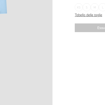
XS
S
M
L
Tabella delle taglie
Esaur