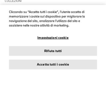
COLLEZIONI
Uomo
Cliccando su “Accetta tutti i cookie”, l'utente accetta di
Donna
memorizzare i cookie sul dispositivo per migliorare la
navigazione del sito, analizzare l'utilizzo del sito e
Accessori
assistere nelle nostre attività di marketing.
BMW
BMW M
Impostazioni cookie
BMW M Motorsport
Rifiuta tutti
Accetta tutti i cookie
TERMINI DI UTILIZZO
Informazioni su stichd
Note Legali
Informativa Privacy
Cookies
Accessibility Act