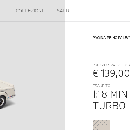
I
COLLEZIONI
SALDI
PAGINA PRINCIPALE
PREZZO / IVA INCLUS
€ 139,00
ESAURITO
1:18 MI
TURBO