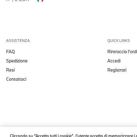
ASSISTENZA
QUICK LINKS
FAQ
Rintraccia l'ord
Spedizione
Accedi
Resi
Registrati
Contattaci
© stichd sportmerchandising B.V. Reg. No. 63490757
Cliccando su “Accetta tutti i cookie”, l'utente accetta di memorizzare i 