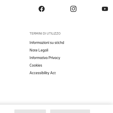
TERMINI DI UTILIZZO
Informazioni su stichd
Note Legali
Informativa Privacy
Cookies
Accessibility Act
1:18 MINIATURA BMW 2002
TURBO
Note Legali
Informativa Privacy
Cookies