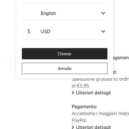
English
$
USD
Choose
Spedizione e pagamen
Annulla
Spedizione standard:
Spedizione gratuita su ordini
di €5.95
Ulteriori dettagli
Pagamento:
Accettiamo i maggiori metod
PayPal.
Ulteriori dettagli