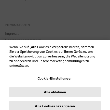
INFORMATIONEN
Impressum
Geschäftsbedingungen
Datenschutz
Wenn Sie auf „Alle Cookies akzeptieren“ klicken, stimmen
Sie der Speicherung von Cookies auf Ihrem Gerät zu, um
Cookies
die Websitenavigation zu verbessern, die Websitenutzung
Erklärung zur Barrierefreiheit
zu analysieren und unsere Marketingbemühungen zu
unterstützen.
Cookie-Einstellungen
© stichd sportmerchandising B.V. Reg. No. 63490757
Alle ablehnen
Impressum
Datenschutz
Cookies
Alle Cookies akzeptieren