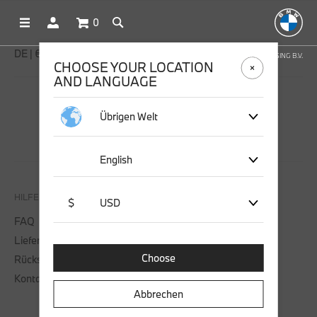
0
DE | € EUR
OFFICIAL BMW LIFESTYLE SHOP OPERATED BY STICHD SPORTMERCHANDISING B.V.
CHOOSE YOUR LOCATION
AND LANGUAGE
SOCIAL MEDIA
Übrigen Welt
English
HILFE & KONTAKT
$
USD
FAQ
Lieferung
Choose
Rücksendung
Kontaktieren Sie uns
Abbrechen