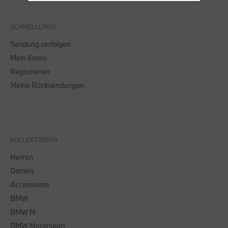
SCHNELLLINKS
Sendung verfolgen
Mein Konto
Registrieren
Meine Rücksendungen
KOLLEKTIONEN
Herren
Damen
Accessoires
BMW
BMW M
BMW Motorsport