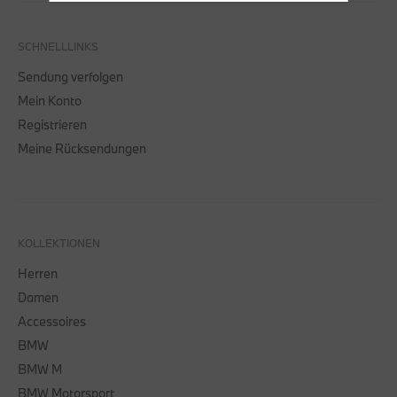
SCHNELLLINKS
Sendung verfolgen
Mein Konto
Registrieren
Meine Rücksendungen
KOLLEKTIONEN
Herren
Damen
Accessoires
BMW
BMW M
BMW Motorsport