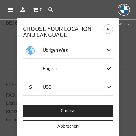
0
DE | € EUR
OFFICIAL BMW LIFESTYLE SHOP OPERATED BY STICHD SPORTMERCHANDISING B.V.
CHOOSE YOUR LOCATION
AND LANGUAGE
SOCIAL MEDIA
Übrigen Welt
English
HILFE & KONTAKT
$
USD
FAQ
Lieferung
Choose
Rücksendung
Kontaktieren Sie uns
Abbrechen