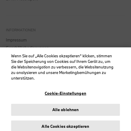
INFORMATIONEN
Impressum
Geschäftsbedingungen
Datenschutz
Wenn Sie auf „Alle Cookies akzeptieren“ klicken, stimmen
Sie der Speicherung von Cookies auf Ihrem Gerät zu, um
Cookies
die Websitenavigation zu verbessern, die Websitenutzung
Erklärung zur Barrierefreiheit
zu analysieren und unsere Marketingbemühungen zu
unterstützen.
Cookie-Einstellungen
© stichd sportmerchandising B.V. Reg. No. 63490757
Alle ablehnen
Impressum
Datenschutz
Cookies
Alle Cookies akzeptieren