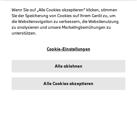
Wenn Sie auf „Alle Cookies akzeptieren“ klicken, stimmen
Sie der Speicherung von Cookies auf Ihrem Gerät zu, um
die Websitenavigation zu verbessern, die Websitenutzung
zu analysieren und unsere Marketingbemühungen zu
INFORMATIONEN
unterstützen.
Impressum
Geschäftsbedingungen
Cookie-Einstellungen
Datenschutz
Cookies
Alle ablehnen
Erklärung zur Barrierefreiheit
Alle Cookies akzeptieren
© stichd sportmerchandising B.V. Reg. No. 63490757
Impressum
Datenschutz
Cookies