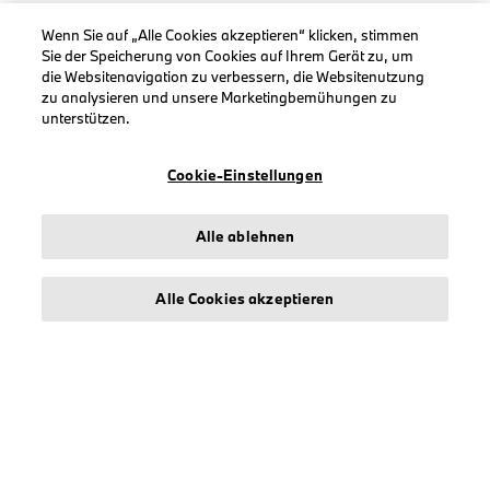
Wenn Sie auf „Alle Cookies akzeptieren“ klicken, stimmen
Sie der Speicherung von Cookies auf Ihrem Gerät zu, um
die Websitenavigation zu verbessern, die Websitenutzung
zu analysieren und unsere Marketingbemühungen zu
INFORMATIONEN
unterstützen.
Impressum
Geschäftsbedingungen
Cookie-Einstellungen
Datenschutz
Cookies
Alle ablehnen
Erklärung zur Barrierefreiheit
Alle Cookies akzeptieren
© stichd sportmerchandising B.V. Reg. No. 63490757
Impressum
Datenschutz
Cookies