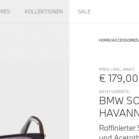
IRES
KOLLEKTIONEN
SALE
HOME
ACCESSOIRES
PREIS / INKL. MWST.
€ 179,00
NICHT VORRÄTIG
BMW SO
HAVAN
Raffinierter
und Acetatb