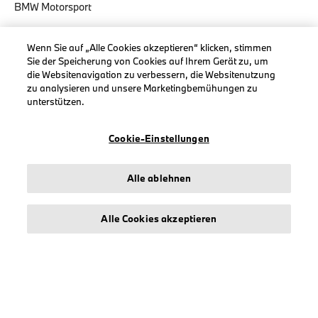
BMW Motorsport
Wenn Sie auf „Alle Cookies akzeptieren“ klicken, stimmen
Sie der Speicherung von Cookies auf Ihrem Gerät zu, um
die Websitenavigation zu verbessern, die Websitenutzung
INFORMATIONEN
zu analysieren und unsere Marketingbemühungen zu
unterstützen.
Impressum
Geschäftsbedingungen
Cookie-Einstellungen
Datenschutz
Cookies
Alle ablehnen
Erklärung zur Barrierefreiheit
Alle Cookies akzeptieren
© stichd sportmerchandising B.V. Reg. No. 63490757
Impressum
Datenschutz
Cookies