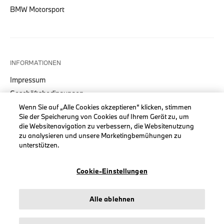
BMW Motorsport
INFORMATIONEN
Impressum
Geschäftsbedingungen
Datenschutz
Wenn Sie auf „Alle Cookies akzeptieren“ klicken, stimmen
Sie der Speicherung von Cookies auf Ihrem Gerät zu, um
Cookies
die Websitenavigation zu verbessern, die Websitenutzung
Erklärung zur Barrierefreiheit
zu analysieren und unsere Marketingbemühungen zu
unterstützen.
Cookie-Einstellungen
© stichd sportmerchandising B.V. Reg. No. 63490757
Alle ablehnen
Impressum
Datenschutz
Cookies