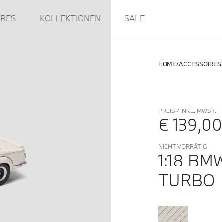
IRES
KOLLEKTIONEN
SALE
HOME
ACCESSOIRES
PREIS / INKL. MWST.
€ 139,00
NICHT VORRÄTIG
1:18 BM
TURBO