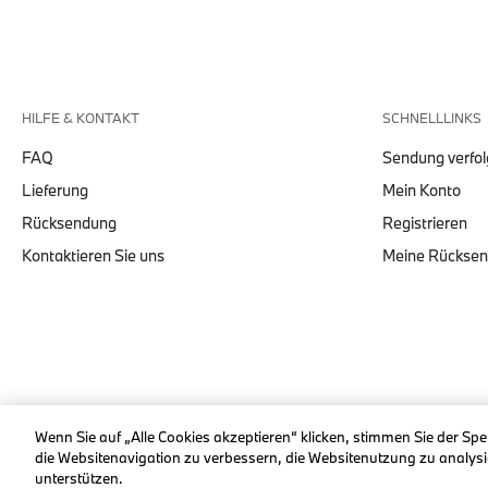
HILFE & KONTAKT
SCHNELLLINKS
FAQ
Sendung verfo
Lieferung
Mein Konto
Rücksendung
Registrieren
Kontaktieren Sie uns
Meine Rückse
© stichd sportmerchandising B.V. Reg. No. 63490757
Wenn Sie auf „Alle Cookies akzeptieren“ klicken, stimmen Sie der Sp
die Websitenavigation zu verbessern, die Websitenutzung zu anal
unterstützen.