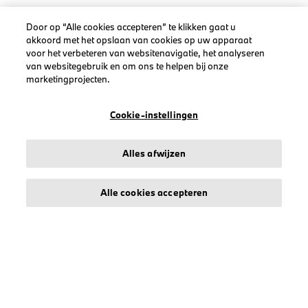
Door op “Alle cookies accepteren” te klikken gaat u
akkoord met het opslaan van cookies op uw apparaat
LEGAL
voor het verbeteren van websitenavigatie, het analyseren
van websitegebruik en om ons te helpen bij onze
Over stichd
marketingprojecten.
Algemene Voorwaarden
Privacyverklaring
Cookie-instellingen
Cookiebeleid
Accessibility Act
Alles afwijzen
Alle cookies accepteren
© stichd sportmerchandising B.V. Reg. No. 63490757
Algemene Voorwaarden
Privacyverklaring
Cookiebeleid