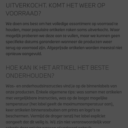
UITVERKOCHT. KOMT HET WEER OP
VOORRAAD?
We doen ons best om het volledige assortiment op voorraad te
houden, maar populaire artikelen raken soms uitverkocht. Waar
mogelijk proberen we deze aan te vullen, maar we kunnen geen
specifieke datums garanderen wanneer de producten weer
terug op voorraad zijn. Afgeprijsde artikelen worden meestal niet
opnieuw aangevuld.
HOE KAN IK HET ARTIKEL HET BESTE
ONDERHOUDEN?
Was- en onderhoudsinstructies vind je op de binnenlabels van
onze producten. Enkele algemene tips: was samen met artikelen
met vergelijkbare instructies, was op de laagst mogelijke
temperatuur (het label geeft de maximumtemperatuur aan),
keer artikelen binnenstebuiten om prints en logo’s te
beschermen. Vermijd de droger tenzij het label expliciet
aangeeft dat dit veilig is. Wij zijn niet verantwoordelijk voor
schade door onjuist wassen of verkeerd gebruik.