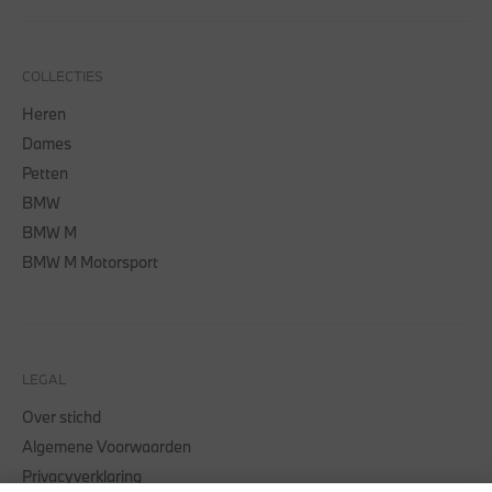
COLLECTIES
Heren
Dames
Petten
BMW
BMW M
BMW M Motorsport
LEGAL
Over stichd
Algemene Voorwaarden
Privacyverklaring