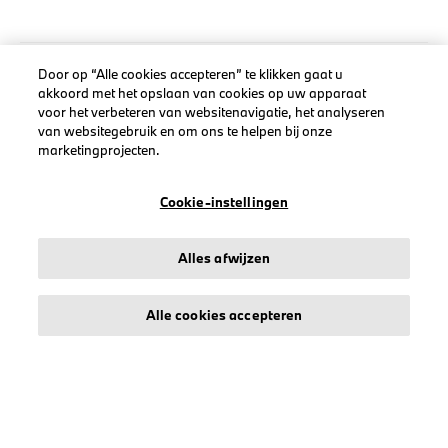
Door op “Alle cookies accepteren” te klikken gaat u
akkoord met het opslaan van cookies op uw apparaat
LEGAL
voor het verbeteren van websitenavigatie, het analyseren
Over stichd
van websitegebruik en om ons te helpen bij onze
marketingprojecten.
Algemene Voorwaarden
Privacyverklaring
Cookie-instellingen
Cookiebeleid
Accessibility Act
Alles afwijzen
Alle cookies accepteren
© stichd sportmerchandising B.V. Reg. No. 63490757
Algemene Voorwaarden
Privacyverklaring
Cookiebeleid