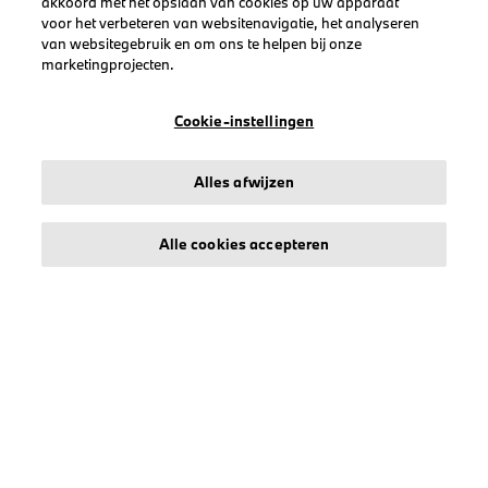
akkoord met het opslaan van cookies op uw apparaat
Heren
voor het verbeteren van websitenavigatie, het analyseren
Dames
van websitegebruik en om ons te helpen bij onze
marketingprojecten.
Petten
BMW
Cookie-instellingen
BMW M
BMW M Motorsport
Alles afwijzen
Alle cookies accepteren
LEGAL
Over stichd
Algemene Voorwaarden
Privacyverklaring
Cookiebeleid
Accessibility Act