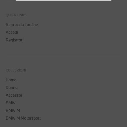
QUICK LINKS
Rintraccia l'ordine
Accedi
Registrati
COLLEZIONI
Uomo
Donna
Accessori
BMW
BMW M
BMW M Motorsport