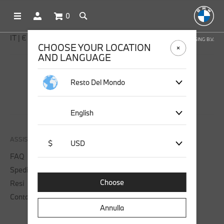
0
IT | € EUR
NEGOZIO ONLINE GESTITO DA STICHD SPORTMERCHANDISING B.V.
CHOOSE YOUR LOCATION
AND LANGUAGE
SEGUICI SU
Resto Del Mondo
English
ASSISTENZA
$
USD
FAQ
Spedizione
Choose
Resi
Contattaci
Annulla