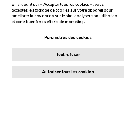
En cliquant sur « Accepter tous les cookies », vous
ENCORE
acceptez le stockage de cookies sur votre appareil pour
améliorer la navigation sur le site, analyser son utilisation
Suivi commande
et contribuer à nos efforts de marketing.
Mon compte
Créer un compte
Paramètres des cookies
Tout refuser
COLLECTIONS
Autoriser tous les cookies
Homme
Femme
Casquettes
BMW
BMW M
BMW Motorsport