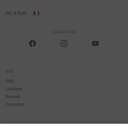
FR | € EUR
SUIVEZ-NOUS
AIDE
FAQ
Livraison
Retours
Contactez