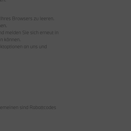
Ihres Browsers zu leeren.
hen.
nd melden Sie sich erneut in
en können.
aktoptionen an uns und
llgemeinen sind Rabattcodes