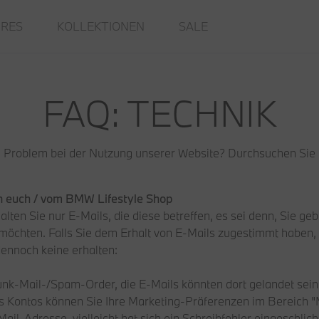
IRES
KOLLEKTIONEN
SALE
FAQ: TECHNIK
n Problem bei der Nutzung unserer Website? Durchsuchen Sie
on euch / vom BMW Lifestyle Shop
alten Sie nur E-Mails, die diese betreffen, es sei denn, Sie ge
möchten. Falls Sie dem Erhalt von E-Mails zugestimmt haben,
ennoch keine erhalten:
unk-Mail-/Spam-Order, die E-Mails könnten dort gelandet sein
es Kontos können Sie Ihre Marketing-Präferenzen im Bereich "M
ail-Adresse, vielleicht hat sich ein Schreibfehler eingeschlich