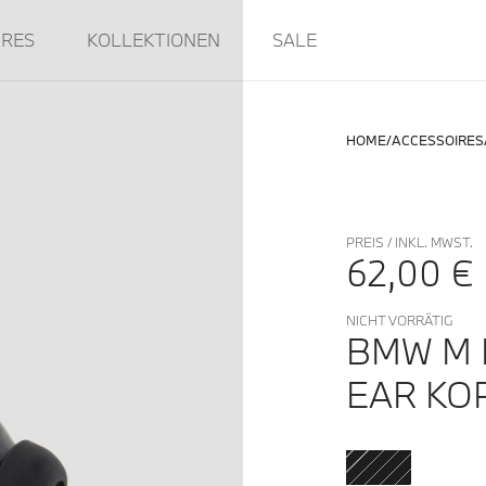
IRES
KOLLEKTIONEN
SALE
HOME
ACCESSOIRES
PREIS / INKL. MWST.
62,00 €
NICHT VORRÄTIG
BMW M 
EAR KO