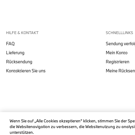
HILFE & KONTAKT
SCHNELLLINKS
FAQ
Sendung verfo
Lieferung
Mein Konto
Rücksendung
Registrieren
Kontaktieren Sie uns
Meine Rückse
© stichd sportmerchandising B.V. Reg. No. 63490757
Wenn Sie auf „Alle Cookies akzeptieren“ klicken, stimmen Sie der Sp
die Websitenavigation zu verbessern, die Websitenutzung zu anal
unterstützen.