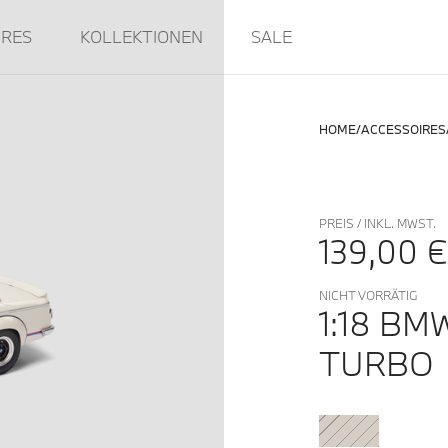
IRES
KOLLEKTIONEN
SALE
HOME
ACCESSOIRES
PREIS / INKL. MWST.
139,00 €
NICHT VORRÄTIG
1:18 BM
TURBO