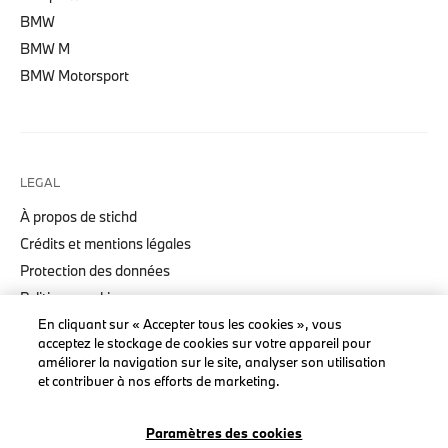
BMW
BMW M
BMW Motorsport
LEGAL
À propos de stichd
Crédits et mentions légales
Protection des données
Politique cookies
Accessibility Act
En cliquant sur « Accepter tous les cookies », vous
acceptez le stockage de cookies sur votre appareil pour
améliorer la navigation sur le site, analyser son utilisation
et contribuer à nos efforts de marketing.
© stichd sportmerchandising B.V. Reg. No. 63490757
Paramètres des cookies