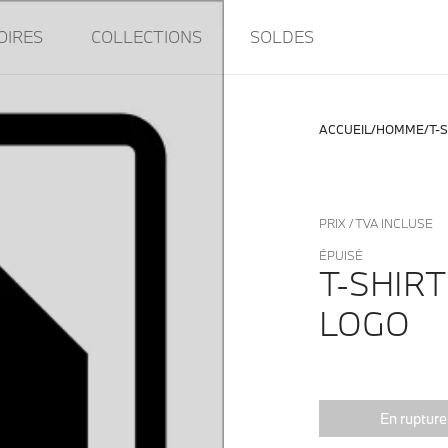
OIRES
COLLECTIONS
SOLDES
ACCUEIL
HOMME
T-
PRIX / TVA INCLUSE
ÉPUISÉ
T-SHIR
LOGO
En rupture